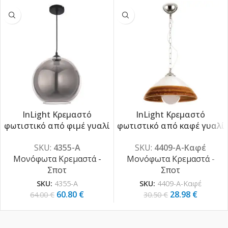
InLight Κρεμαστό
InLight Κρεμαστό
-5%
-5%
φωτιστικό από φιμέ γυαλί
φωτιστικό από καφέ γυαλί
1XE27 D:30cm (4355-Α)
1XE27 D:35cm (4409-Α-
SKU:
4355-Α
SKU:
4409-Α-Καφέ
Καφέ)
Μονόφωτα Κρεμαστά -
Μονόφωτα Κρεμαστά -
Σποτ
Σποτ
SKU:
4355-Α
SKU:
4409-Α-Καφέ
60.80
€
28.98
€
64.00
€
30.50
€