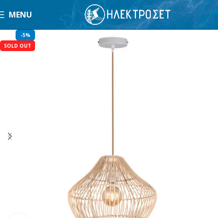
MENU
-5%
SOLD OUT