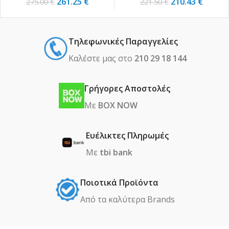
261.25
€
210.43
€
275.00
€
221.50
€
Τηλεφωνικές Παραγγελίες
Καλέστε μας στο
210 29 18 144
Γρήγορες Αποστολές
Με
BOX NOW
Ευέλικτες Πληρωμές
Με
tbi bank
Ποιοτικά Προϊόντα
Από τα καλύτερα Βrands