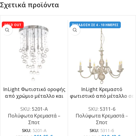
Σχετικά προϊόντα
SOLD OUT
ΠΑΡΑΔΟΣΗ ΣΕ 4 - 10 ΗΜΕΡΕΣ
InLight Φωτιστικό οροφής
InLight Κρεμαστό
από χρώμιο μέταλλο και
φωτιστικό από μέταλλο σε
-5%
-5%
διάφανα κρύσταλλα 8XG9
λευκή πατίνα 6XE14
SKU:
5201-Α
SKU:
5311-6
D:50cm (5201-Α)
D:70cm (5311-6)
Πολύφωτα Κρεμαστά –
Πολύφωτα Κρεμαστά –
Σποτ
Σποτ
SKU:
5201-Α
SKU:
5311-6