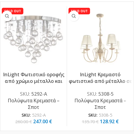
SOLD OUT
SOLD OUT
InLight Φωτιστικό οροφής
InLight Κρεμαστό
από χρώμιο μέταλλο και
φωτιστικό από μέταλλο σε
-5%
-5%
διάφανα κρύσταλλα 8XG9
μπεζ πατίνα και
SKU:
5292-Α
SKU:
5308-5
D:50cm (5292-Α)
υφασμάτινο καπέλο 5XE14
Πολύφωτα Κρεμαστά –
Πολύφωτα Κρεμαστά –
D:60cm (5308-5)
Σποτ
Σποτ
SKU:
5292-Α
SKU:
5308-5
247.00
€
128.92
€
260.00
€
135.70
€