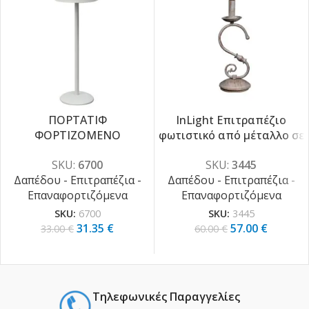
ΠΟΡΤΑΤΙΦ
InLight Επιτραπέζιο
ΦΟΡΤΙΖΟΜΕΝΟ
φωτιστικό από μέταλλο σε
-5%
-5%
ΗΜΙΚΥΚΛΙΚΟ 2W [ 3000K |
λευκή πατίνα 1XE14
SKU:
6700
SKU:
3445
4000K | 6000K ]
D:37cm (3445)
Δαπέδου - Επιτραπέζια -
Δαπέδου - Επιτραπέζια -
Επαναφορτιζόμενα
Επαναφορτιζόμενα
SKU:
6700
SKU:
3445
31.35
€
57.00
€
33.00
€
60.00
€
Τηλεφωνικές Παραγγελίες