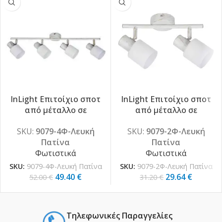
InLight Επιτοίχιο σποτ
InLight Επιτοίχιο σποτ
-5%
-5%
από μέταλλο σε
από μέταλλο σε
απόχρωση λευκής πατίνας
απόχρωση λευκής πατίνας
SKU:
9079-4Φ-Λευκή
SKU:
9079-2Φ-Λευκή
4XE14 D:62cm (9079-4Φ-
2XE14 D:27cm (9079-2Φ-
Πατίνα
Πατίνα
Λευκή Πατίνα)
Λευκή Πατίνα)
Φωτιστικά
Φωτιστικά
SKU:
9079-4Φ-Λευκή Πατίνα
SKU:
9079-2Φ-Λευκή Πατίνα
49.40
€
29.64
€
52.00
€
31.20
€
Τηλεφωνικές Παραγγελίες