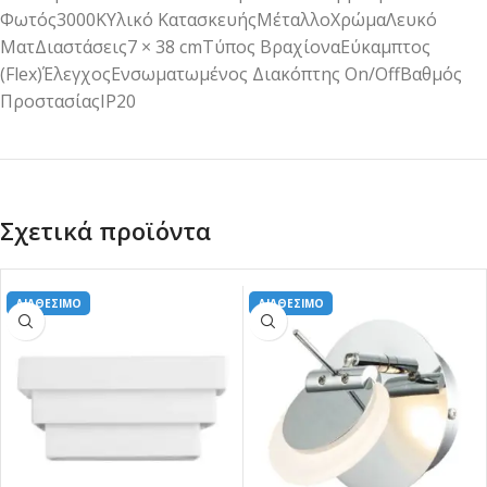
Φωτός3000ΚΥλικό ΚατασκευήςΜέταλλοΧρώμαΛευκό
ΜατΔιαστάσεις7 × 38 cmΤύπος ΒραχίοναΕύκαμπτος
(Flex)ΈλεγχοςΕνσωματωμένος Διακόπτης On/OffΒαθμός
ΠροστασίαςIP20
Σχετικά προϊόντα
ΔΙΑΘΕΣΙΜΟ
ΔΙΑΘΕΣΙΜΟ