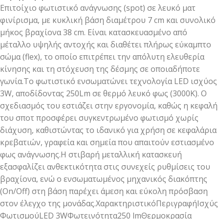
Επιτοίχιο φωτιστικό ανάγνωσης (spot) σε λευκό ματ
φινίρισμα, με κυκλική βάση διαμέτρου 7 cm και συνολικό
μήκος βραχίονα 38 cm. Είναι κατασκευασμένο από
μέταλλο υψηλής αντοχής και διαθέτει πλήρως εύκαμπτο
σώμα (flex), το οποίο επιτρέπει την απόλυτη ελευθερία
κίνησης και τη στόχευση της δέσμης σε οποιαδήποτε
γωνία.Το φωτιστικό ενσωματώνει τεχνολογία LED ισχύος
3W, αποδίδοντας 250Lm σε θερμό λευκό φως (3000K). Ο
σχεδιασμός του εστιάζει στην εργονομία, καθώς η κεφαλή
του σποτ προσφέρει συγκεντρωμένο φωτισμό χωρίς
διάχυση, καθιστώντας το ιδανικό για χρήση σε κεφαλάρια
κρεβατιών, γραφεία και σημεία που απαιτούν εστιασμένο
φως ανάγνωσης.Η στιβαρή μεταλλική κατασκευή
εξασφαλίζει ανθεκτικότητα στις συνεχείς ρυθμίσεις του
βραχίονα, ενώ ο ενσωματωμένος μηχανικός διακόπτης
(On/Off) στη βάση παρέχει άμεση και εύκολη πρόσβαση
στον έλεγχο της μονάδας.ΧαρακτηριστικόΠεριγραφήΙσχύς
ΦωτισμούLED 3WΦωτεινότητα250 lmΘερμοκρασία