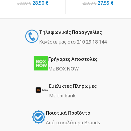
28.50
€
27.55
€
30.00
€
29.00
€
Τηλεφωνικές Παραγγελίες
Καλέστε μας στο
210 29 18 144
Γρήγορες Αποστολές
Με
BOX NOW
Ευέλικτες Πληρωμές
Με
tbi bank
Ποιοτικά Προϊόντα
Από τα καλύτερα Βrands