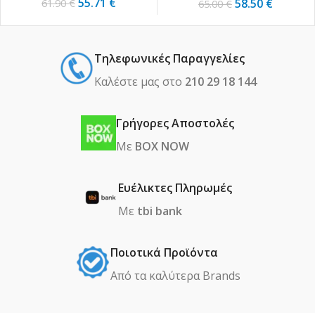
55.71
€
58.50
€
61.90
€
65.00
€
Τηλεφωνικές Παραγγελίες
Καλέστε μας στο
210 29 18 144
Γρήγορες Αποστολές
Με
BOX NOW
Ευέλικτες Πληρωμές
Με
tbi bank
Ποιοτικά Προϊόντα
Από τα καλύτερα Βrands