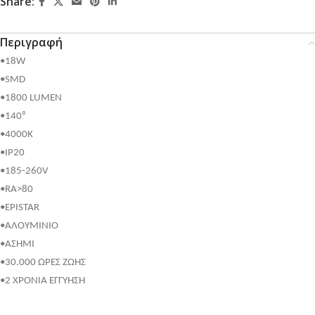
Share:
Περιγραφή
•18W
•SMD
•1800 LUMEN
•140⁰
•4000K
•IP20
•185-260V
•RA>80
•EPISTAR
•ΑΛΟΥΜΙΝΙΟ
•ΑΣΗΜΙ
•30.000 ΩΡΕΣ ΖΩΗΣ
•2 ΧΡΟΝΙΑ ΕΓΓΥΗΣΗ