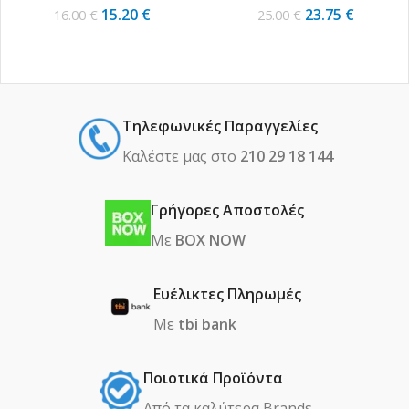
15.20
€
23.75
€
16.00
€
25.00
€
Τηλεφωνικές Παραγγελίες
Καλέστε μας στο
210 29 18 144
Γρήγορες Αποστολές
Με
BOX NOW
Ευέλικτες Πληρωμές
Με
tbi bank
Ποιοτικά Προϊόντα
Από τα καλύτερα Βrands