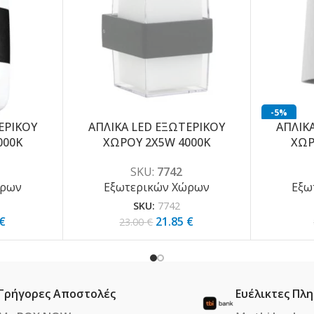
-5%
ΕΡΙΚΟΥ
ΑΠΛΙΚΑ LED ΕΞΩΤΕΡΙΚΟΥ
ΑΠΛΙΚ
-5%
000K
ΧΩΡΟΥ 2X5W 4000K
ΧΩΡ
SKU:
7742
ώρων
Εξωτερικών Χώρων
Εξω
SKU:
7742
€
21.85
€
23.00
€
Γρήγορες Αποστολές
Ευέλικτες Πλ