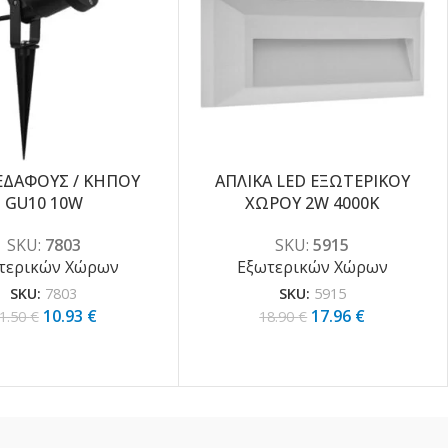
ΕΔΑΦΟΥΣ / ΚΗΠΟΥ
ΑΠΛΙΚΑ LED ΕΞΩΤΕΡΙΚΟΥ
-5%
GU10 10W
ΧΩΡΟΥ 2W 4000K
SKU:
7803
SKU:
5915
τερικών Χώρων
Εξωτερικών Χώρων
SKU:
7803
SKU:
5915
10.93
€
17.96
€
1.50
€
18.90
€