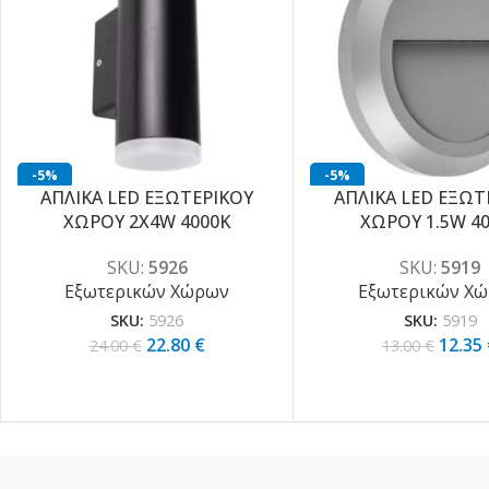
-5%
-5%
ΑΠΛΙΚΑ LED ΕΞΩΤΕΡΙΚΟΥ
ΑΠΛΙΚΑ LED ΕΞΩΤ
ΧΩΡΟΥ 2X4W 4000K
ΧΩΡΟΥ 1.5W 4
SKU:
5926
SKU:
5919
Εξωτερικών Χώρων
Εξωτερικών Χ
SKU:
5926
SKU:
5919
22.80
€
12.35
24.00
€
13.00
€