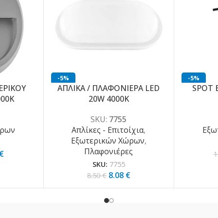
-5%
-5%
ΕΡΙΚΟΥ
ΑΠΛΙΚΑ / ΠΛΑΦΟΝΙΕΡΑ LED
SPOT 
000K
20W 4000K
SKU:
7755
ώρων
Απλίκες - Επιτοίχια
,
Εξω
Εξωτερικών Χώρων
,
Πλαφονιέρες
€
1
SKU:
7755
8.08
€
8.50
€