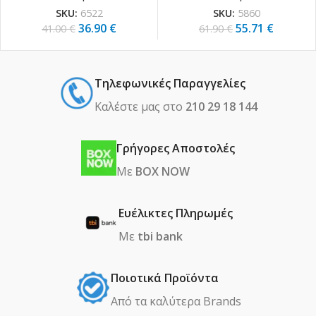
SKU:
6522
SKU:
5860
36.90
€
55.71
€
41.00
€
61.90
€
Τηλεφωνικές Παραγγελίες
Καλέστε μας στο
210 29 18 144
Γρήγορες Αποστολές
Με
BOX NOW
Ευέλικτες Πληρωμές
Με
tbi bank
Ποιοτικά Προϊόντα
Από τα καλύτερα Βrands