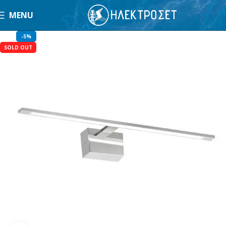
MENU
-5%
SOLD OUT