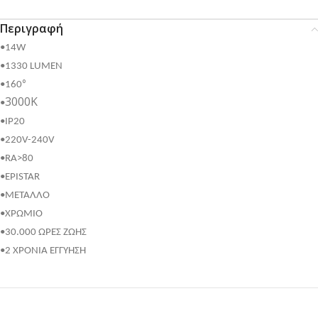
Περιγραφή
•14W
•1330 LUMEN
•160⁰
3000K
•
•IP20
•220V-240V
•RA>80
•EPISTAR
•ΜΕΤΑΛΛΟ
•ΧΡΩΜΙΟ
•30.000 ΩΡΕΣ ΖΩΗΣ
•2 ΧΡΟΝΙΑ ΕΓΓΥΗΣΗ