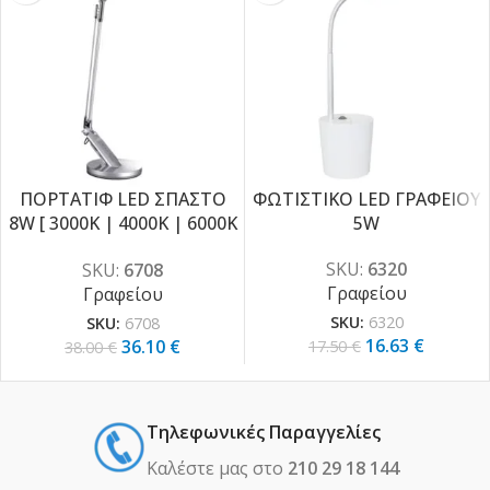
ΠΟΡΤΑΤΙΦ LED ΣΠΑΣΤΟ
ΦΩΤΙΣΤΙΚΟ LED ΓΡΑΦΕΙΟΥ
-5%
8W [ 3000K | 4000K | 6000K
5W
-5%
]
SKU:
6320
SKU:
6708
Γραφείου
Γραφείου
SKU:
6320
SKU:
6708
16.63
€
36.10
€
17.50
€
38.00
€
Τηλεφωνικές Παραγγελίες
Καλέστε μας στο
210 29 18 144