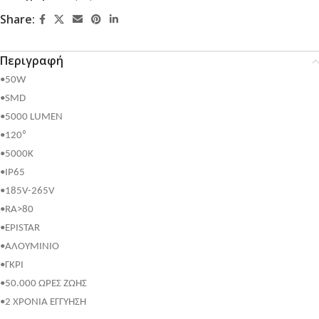
Share:
Περιγραφή
•50W
•SMD
•5000 LUMEN
•120⁰
•5000K
•IP65
•185V-265V
•RA>80
•EPISTAR
•ΑΛΟΥΜΙΝΙΟ
•ΓΚΡΙ
•50.000 ΩΡΕΣ ΖΩΗΣ
•2 ΧΡΟΝΙΑ ΕΓΓΥΗΣΗ