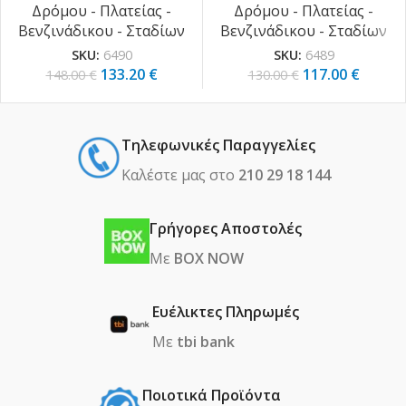
Δρόμου - Πλατείας -
Δρόμου - Πλατείας -
Βενζινάδικου - Σταδίων
Βενζινάδικου - Σταδίων
SKU:
6490
SKU:
6489
133.20
€
117.00
€
148.00
€
130.00
€
Τηλεφωνικές Παραγγελίες
Καλέστε μας στο
210 29 18 144
Γρήγορες Αποστολές
Με
BOX NOW
Ευέλικτες Πληρωμές
Με
tbi bank
Ποιοτικά Προϊόντα