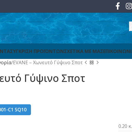
ΟΝΤΑ
ΣΥΓΚΡΙΣΗ ΠΡΟΪΟΝΤΩΝ
ΣΧΕΤΙΚΑ ΜΕ ΜΑΣ
ΕΠΙΚΟΙΝΩΝ
γορία
EVANE – Χωνευτό Γύψινο Σποτ
ευτό Γύψινο Σποτ
001-C1 SQ10
0.20 κ.