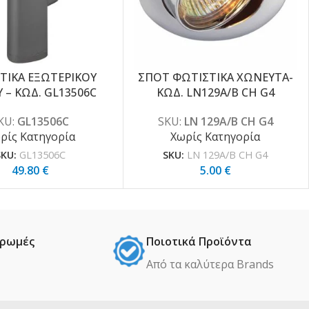
ΤΙΚΑ ΕΞΩΤΕΡΙΚΟΥ
ΣΠΟΤ ΦΩΤΙΣΤΙΚΑ ΧΩΝΕΥΤΑ-
 – ΚΩΔ. GL13506C
ΚΩΔ. LN129A/B CH G4
KU:
GL13506C
SKU:
LN 129A/B CH G4
ρίς Κατηγορία
Χωρίς Κατηγορία
SKU:
GL13506C
SKU:
LN 129A/B CH G4
49.80
€
5.00
€
ηρωμές
Ποιοτικά Προϊόντα
Από τα καλύτερα Βrands