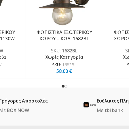
ΕΡΙΚΟΥ
ΦΩΤΙΣΤΙΚΑ ΕΞΩΤΕΡΙΚΟΥ
ΦΩΤΙΣ
H1130W
ΧΩΡΟΥ – ΚΩΔ. 1682BL
ΧΩΡΟΥ
0W
SKU:
1682BL
S
ρία
Χωρίς Κατηγορία
Χω
W
SKU:
1682BL
58.00
€
Γρήγορες Αποστολές
Ευέλικτες Πλ
Με
BOX NOW
Με
tbi bank