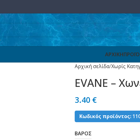
ΑΡΧΙΚΗ
ΠΡΟΪ
Αρχική σελίδα
Χωρίς Κατη
EVANE – Χων
3.40
€
Κωδικός προϊόντος:
11
ΒΑΡΟΣ