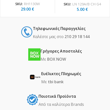
SKU:
RH1130W
SKU:
LN 129A/B CH G4
29.00
€
5.00
€
Τηλεφωνικές Παραγγελίες
Καλέστε μας στο
210 29 18 144
Γρήγορες Αποστολές
Με
BOX NOW
Ευέλικτες Πληρωμές
Με
tbi bank
Ποιοτικά Προϊόντα
Από τα καλύτερα Βrands