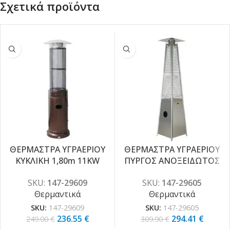
Σχετικά προϊόντα
ΘΕΡΜΑΣΤΡΑ ΥΓΡΑΕΡΙΟΥ
ΘΕΡΜΑΣΤΡΑ ΥΓΡΑΕΡΙΟΥ
-5%
-5%
ΚΥΚΛΙΚΗ 1,80m 11KW
ΠΥΡΓΟΣ ΑΝΟΞΕΙΔΩΤΟΣ
BRONZE
13KW
SKU:
147-29609
SKU:
147-29605
Θερμαντικά
Θερμαντικά
SKU:
147-29609
SKU:
147-29605
236.55
€
294.41
€
249.00
€
309.90
€