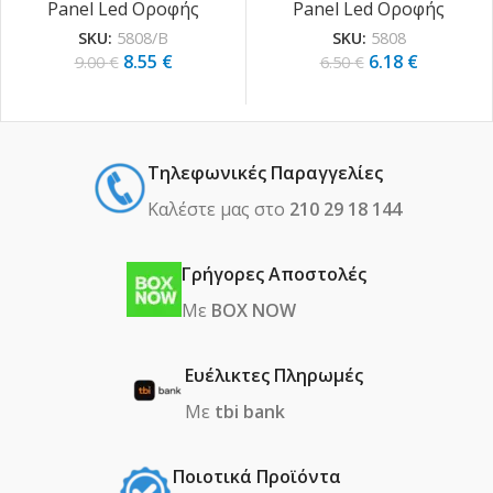
Panel Led Οροφής
Panel Led Οροφής
SKU:
5808/B
SKU:
5808
8.55
€
6.18
€
9.00
€
6.50
€
Τηλεφωνικές Παραγγελίες
Καλέστε μας στο
210 29 18 144
Γρήγορες Αποστολές
Με
BOX NOW
Ευέλικτες Πληρωμές
Με
tbi bank
Ποιοτικά Προϊόντα