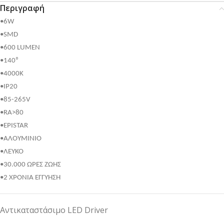
Περιγραφή
•6W
•SMD
•600 LUMEN
•140⁰
•4000K
•IP20
•85-265V
•RA>80
•EPISTAR
•ΑΛΟΥΜΙΝΙΟ
•ΛΕΥΚΟ
•30.000 ΩΡΕΣ ΖΩΗΣ
•2 ΧΡΟΝΙΑ ΕΓΓΥΗΣΗ
Αντικαταστάσιμο LED Driver