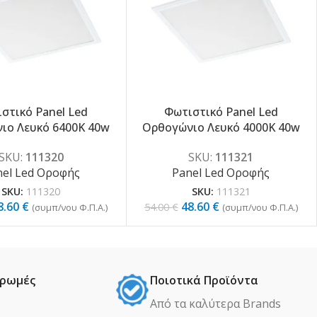
στικό Panel Led
Φωτιστικό Panel Led
-10%
ιο Λευκό 6400K 40w
Ορθογώνιο Λευκό 4000K 40w
SKU:
111320
SKU:
111321
nel Led Οροφής
Panel Led Οροφής
SKU:
111320
SKU:
111321
8.60
€
48.60
€
54.00
€
(συµπ/νου Φ.Π.Α.)
(συµπ/νου Φ.Π.Α.)
ηρωμές
Ποιοτικά Προϊόντα
Από τα καλύτερα Βrands