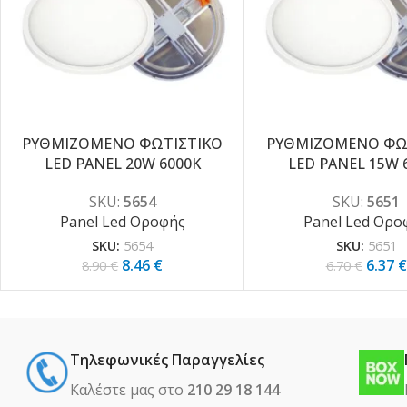
ΡΥΘΜΙΖΟΜΕΝΟ ΦΩΤΙΣΤΙΚΟ
ΡΥΘΜΙΖΟΜΕΝΟ ΦΩ
-5%
-5%
LED PANEL 20W 6000K
LED PANEL 15W 
SKU:
5654
SKU:
5651
Panel Led Οροφής
Panel Led Ορο
SKU:
5654
SKU:
5651
8.46
€
6.37
€
8.90
€
6.70
€
Τηλεφωνικές Παραγγελίες
Καλέστε μας στο
210 29 18 144