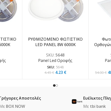
ΤΙΣΤΙΚΟ
ΡΥΘΜΙΖΟΜΕΝΟ ΦΩΤΙΣΤΙΚΟ
Φωτι
-5%
-10%
6000K
LED PANEL 8W 6000K
Ορθογών
SKU:
5648
φής
Panel Led Οροφής
Pa
SKU:
5648
4.23
€
4
4.45
€
54.00
€
Γρήγορες Αποστολές
Ευέλικτες Πλ
Με
BOX NOW
Με
tbi bank