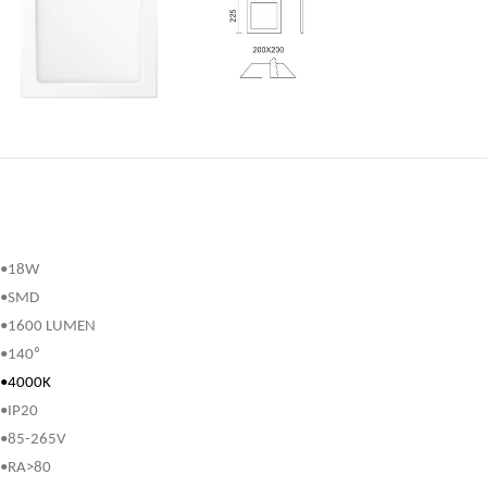
•18W
•SMD
•1600 LUMEN
•140⁰
•4000K
•IP20
•85-265V
•RA>80