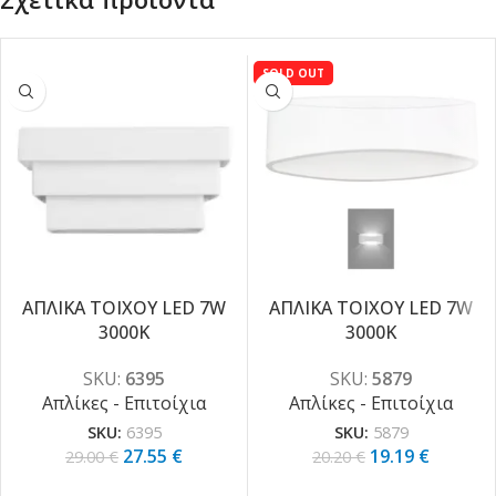
SOLD OUT
ΑΠΛΙΚΑ ΤΟΙΧΟΥ LED 7W
ΑΠΛΙΚΑ ΤΟΙΧΟΥ LED 7W
-5%
3000K
3000K
-5%
SKU:
6395
SKU:
5879
Απλίκες - Επιτοίχια
Απλίκες - Επιτοίχια
SKU:
6395
SKU:
5879
27.55
€
19.19
€
29.00
€
20.20
€