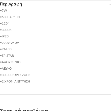
Περιγραφή
•7W
•630 LUMEN
•120⁰
•3000K
•IP20
•220V-240V
•RA>80
•EPISTAR
•ΑΛΟΥΜΙΝΙΟ
•ΛΕΥΚΟ
•30.000 ΩΡΕΣ ΖΩΗΣ
•2 ΧΡΟΝΙΑ ΕΓΓΥΗΣΗ
Σχετικά προϊόντα