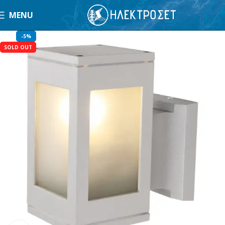
MENU
-5%
SOLD OUT