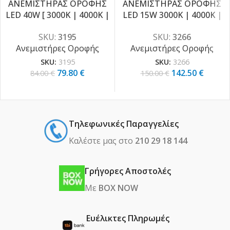
ΑΝΕΜΙΣΤΗΡΑΣ ΟΡΟΦΗΣ
ΑΝΕΜΙΣΤΗΡΑΣ ΟΡΟΦΗΣ
LED 40W [ 3000K | 4000K |
LED 15W 3000K | 4000K |
-5%
-5%
6000K ]
6000K
SKU:
3195
SKU:
3266
Ανεμιστήρες Οροφής
Ανεμιστήρες Οροφής
SKU:
3195
SKU:
3266
79.80
€
142.50
€
84.00
€
150.00
€
Τηλεφωνικές Παραγγελίες
Καλέστε μας στο
210 29 18 144
Γρήγορες Αποστολές
Με
BOX NOW
Ευέλικτες Πληρωμές