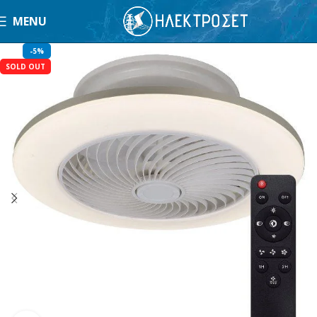
MENU
-5%
SOLD OUT