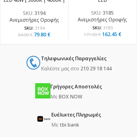
LED 40W [ 3000K | 4000K |
LED
6000K ]
SKU:
3185
SKU:
3194
Ανεμιστήρες Οροφής
Ανεμιστήρες Οροφής
SKU:
3185
SKU:
3194
162.45
€
79.80
€
171.00
€
84.00
€
Τηλεφωνικές Παραγγελίες
Καλέστε μας στο
210 29 18 144
Γρήγορες Αποστολές
Με
BOX NOW
Ευέλικτες Πληρωμές
Με
tbi bank